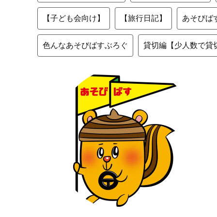
【子ども会向け】
【旅行日記】
あそびば
色んなあそびばすぶろぐ
貸切編【少人数で貸