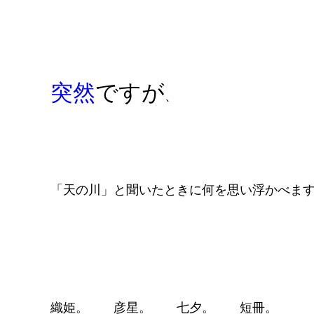
突然
ですが
、
「天の川」と聞いたときに何を思い浮かべま
織姫。 彦星。 七夕。 短冊。