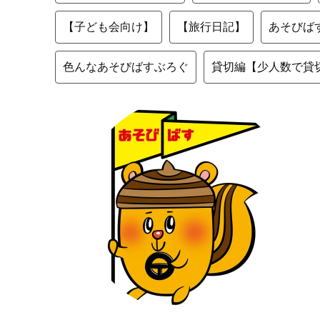
【子ども会向け】
【旅行日記】
あそびば
色んなあそびばすぶろぐ
貸切編【少人数で貸