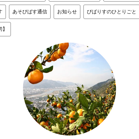
す
あそびばす通信
お知らせ
びばりすのひとりごと
切】