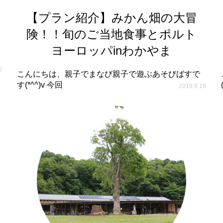
【プラン紹介】みかん畑の大冒
険！！旬のご当地食事とポルト
ヨーロッパinわかやま
0
こんにちは、親子でまなび親子で遊ぶあそびばすで
す(*^^)v 今回
2019.9.19