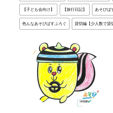
【子ども会向け】
【旅行日記】
あそびば
色んなあそびばすぶろぐ
貸切編【少人数で貸