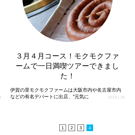
３月４月コース！モクモクファ
ームで一日満喫ツアーできまし
た！
伊賀の里モクモクファームは大阪市内や名古屋市内
などの有名デパートに出店、“元気に
4
2019.1.30
1
2
3
4