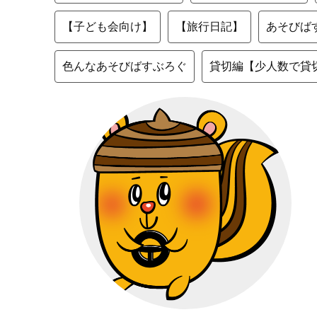
【子ども会向け】
【旅行日記】
あそびば
色んなあそびばすぶろぐ
貸切編【少人数で貸