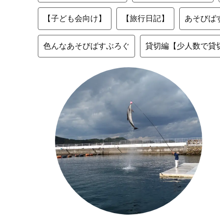
【子ども会向け】
【旅行日記】
あそびば
色んなあそびばすぶろぐ
貸切編【少人数で貸