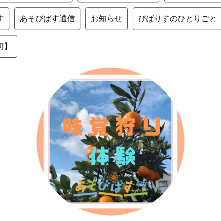
す
あそびばす通信
お知らせ
びばりすのひとりごと
切】